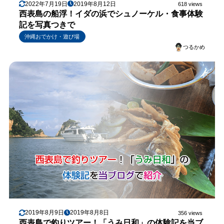
2022年7月19日
2019年8月12日
618 views
西表島の船浮！イダの浜でシュノーケル・食事体験
記を写真つきで
沖縄おでかけ・遊び場
つるかめ
2019年8月9日
2019年8月8日
356 views
西表島で釣りツアー！「うみ日和」の体験記を当ブ